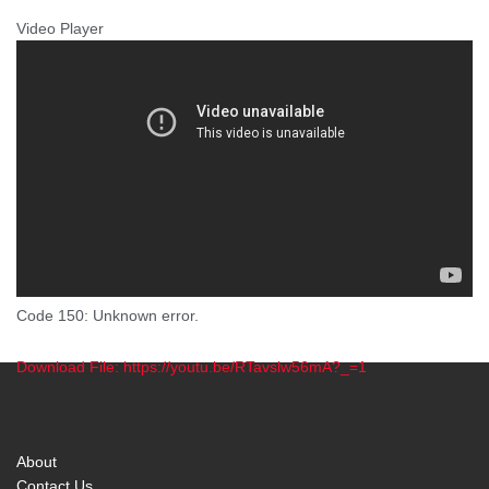
Video Player
Code 150: Unknown error.
Download File: https://youtu.be/RTavslw56mA?_=1
00:00
About
Contact Us