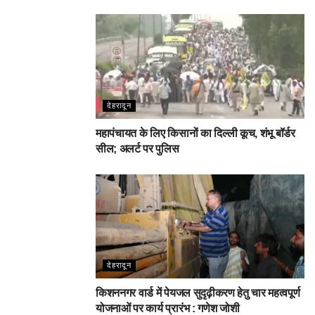
देहरादून
महापंचायत के लिए किसानों का दिल्ली कूच, शंभू बॉर्डर
सील; अलर्ट पर पुलिस
देहरादून
किशननगर वार्ड में पेयजल सुदृढ़ीकरण हेतु चार महत्वपूर्ण
योजनाओं पर कार्य प्रारंभ : गणेश जोशी