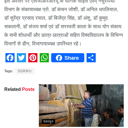
इस अवसर पर एसजीआरआरयू के यौगिक साइंस एवम् नैचुरोपैथी
विभाग के संकायाध्यक्ष प्रो. डाॅ कंचन जोशी, डॉ अनिल थपलियाल,
डॉ सुरेंद्र प्रसाद रयाल, डॉ बिजेंद्र सिंह, डॉ अंशु, डॉ कुमुद
सकलानी, डॉ संजय शर्मा एवं डॉ सरस्वती काला के साथ योग संकाय
के सभी शोधार्थी और छात्र-छात्राओं सहित विश्वविद्यालय के विभिन्न
विभागों से डीन, विभागायाध्यक्ष उपस्थित रहे।
Share
Facebook
Twitter
Pinterest
WhatsApp
Share
Tags:
SGRRU
Related
Posts
देहरादून