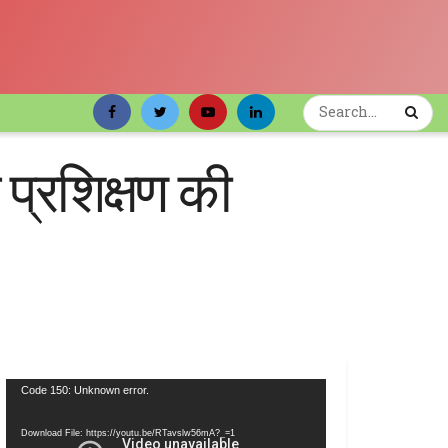
 प्रशिक्षण की
Video
Code 150: Unknown error.
Player
Download File: https://youtu.be/RTavslw56mA?_=1