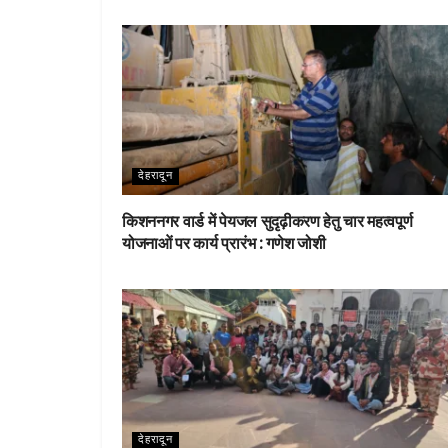
o
r
st
A
o
p
k
p
देहरादून
किशननगर वार्ड में पेयजल सुदृढ़ीकरण हेतु चार महत्वपूर्ण
योजनाओं पर कार्य प्रारंभ : गणेश जोशी
देहरादून