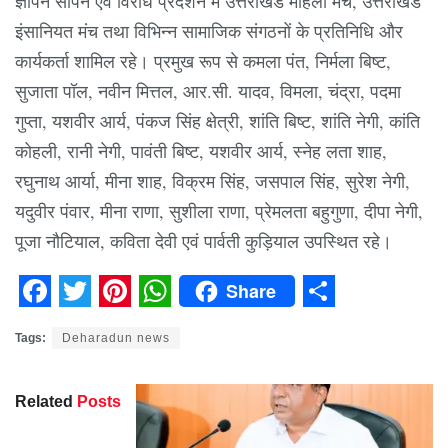
ज्ञापन सौंपने एवं विरोध प्रदर्शन में उत्तराखंड महिला मंच, उत्तराखंड
इंसानियत मंच तथा विभिन्न सामाजिक संगठनों के प्रतिनिधि और
कार्यकर्ता शामिल रहे। प्रमुख रूप से कमला पंत, निर्मला बिष्ट,
सुजाता पॉल, नवीन मित्तल, आर.सी. यादव, विमला, चंद्रा, पदमा
गुप्ता, यशवीर आर्य, पंकज सिंह क्षेत्री, शांति बिष्ट, शांति नेगी, कांति
कोहली, रानी नेगी, पावंती बिष्ट, यशवीर आर्य, स्नेह लता शाह,
रघुनाथ आर्या, मीना शाह, विक्रम सिंह, जसपाल सिंह, सुरेश नेगी,
यदुवीर पंवार, मीना राणा, सुशीला राणा, प्रेमलता बहुगुणा, दीपा नेगी,
पूजा नौटियाल, कविता देवी एवं पार्वती कुड़ियाल उपस्थित रहे।
Share
Facebook
Twitter
Pinterest
WhatsApp
Share
Tags:
Deharadun news
Related
Posts