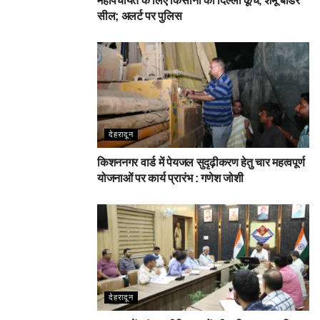
महापंचायत के लिए किसानों का दिल्ली कूच, शंभू बॉर्डर
सील; अलर्ट पर पुलिस
देहरादून
किशननगर वार्ड में पेयजल सुदृढ़ीकरण हेतु चार महत्वपूर्ण
योजनाओं पर कार्य प्रारंभ : गणेश जोशी
देहरादून