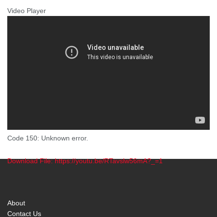
Video Player
Code 150: Unknown error.
Download File: https://youtu.be/RTavslw56mA?_=1
00:00
About
Contact Us