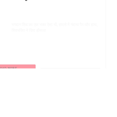
उत्तराखंड
भगवान शिव का एक भक्त ऐसा भी, हादसे में गंवाया पैर और हाथ,
शिवभक्ति ने दिया हौसला
DEHARDUN
जा
उत्तराखंड कांग्रेस की नई कार्यकारिणी घोषित, इन नेताओं को
मिली ये जिम्मेदारी, 5 नई समितियां की गठित
LOAD MORE