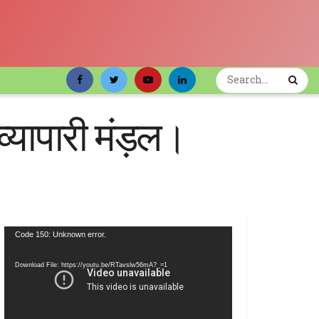
्यापारी मंड़ल।
Video
Code 150: Unknown error.
Player
Download File: https://youtu.be/RTavslw56mA?_=1