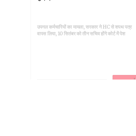
DEHARDUN
उपनल कर्मचारियों का मामला, सरकार ने HC से शपथ पत्र
वापस लिया, 10 सितंबर को तीन सचिव होंगे कोर्ट में पेश
DEHARDUN
कानूनी लड़ाई के बीच निगमों से आई खुशखबरी, कर्मी बोले- ऊर्
निगमों से सीखें विभाग