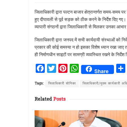
जिलाधिकारी द्वारा पल्टन बाजार क्षेत्रान्तर्गत समय-समय पर 
हुए दीपावली से पूर्व सड़क को ठीक करने के निर्देश दिए गए
व्यापारी संगठनों द्वारा जिलाधिकारी से मिलकर उनका आभार
जिलाधिकारी द्वारा जनपद में सभी कार्यदायी संस्थाओं को निर
प्रकार की कोई समस्या न हो इसका विशेष ध्यान रखा जाए त
ही निर्माणधीन साइटों पर सामग्री व्यवस्थित रखने के निर्देश
F
T
Pi
W
Share
a
w
n
h
ce
it
te
at
Tags:
जिलाधिकारी सोनिका
जिलाधिकारी/मुख्य कार्यकारी अध
b
te
re
s
Related
Posts
o
r
st
A
o
p
k
p