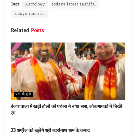
ce
it
te
at
ar
Tags:
Astrology
todays latest rashifal
b
te
re
s
e
todays rashifal
o
r
st
A
Related
Posts
o
p
k
p
धर्म संस्कृति
बंजारावाला में खड़ी होली की परंपरा ने बांधा समा, लोकगायकों ने बिखेरे
रंग
धर्म संस्कृति
23 अप्रैल को खुलेंगे श्री बदरीनाथ धाम के कपाट