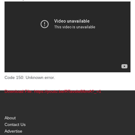
Code 150: Unknown error.
Download File: https://youtu.be/RTavslw56mA?_=1
00:00
About
Contact Us
Advertise