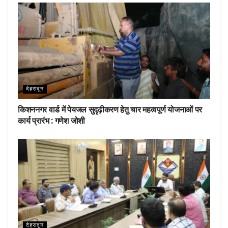
o
p
k
p
देहरादून
किशननगर वार्ड में पेयजल सुदृढ़ीकरण हेतु चार महत्वपूर्ण योजनाओं पर
कार्य प्रारंभ : गणेश जोशी
देहरादून