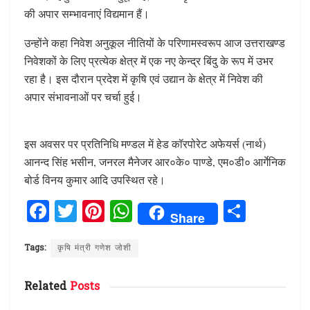
की अपार सम्भावनाएं विद्यमान हैं।
उन्होंने कहा निवेश अनुकूल नीतियों के परिणामस्वरूप आज उत्तराखण्ड
निवेशकों के लिए प्रत्येक क्षेत्र में एक नए केन्द्र बिंदु के रूप में उभर
रहा है। इस दौरान प्रदेश में कृषि एवं उद्यान के क्षेत्र में निवेश की
अपार संभावनाओं पर चर्चा हुई।
इस अवसर पर प्रतिनिधि मण्डल में हेड कॉरपोरेट अफेयर्स (नार्थ)
आनन्द सिंह भसीन, जनरल मैनेजर आर०के० पाण्डे, एम०डी० आर्गेनिक
बोर्ड विनय कुमार आदि उपस्थित रहे।
F
T
Pi
W
S
Share
a
w
n
h
h
ce
it
te
at
ar
Tags:
कृषि मंत्री गणेश जोशी
b
te
re
s
e
Related
Posts
o
r
st
A