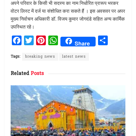
अपने परिवार के किसी भी सदस्य का नाम निर्धारित प्रारूप भरकर
वोटर लिस्ट में दर्ज या संशोधित करा सकते हैं । इस अवसवर पर अपर
मुख्य निर्वाचन अधिकारी डॉ. विजय कुमार जोगदंडे सहित अन्य कार्मिक
उपस्थित रहे।
F
T
Pi
W
S
Share
a
w
n
h
h
ce
it
te
at
ar
Tags:
breaking news
latest news
b
te
re
s
e
Related
Posts
o
r
st
A
o
p
k
p