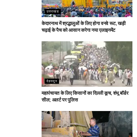
उत्तराखंड
केदारनाथ में श्रद्धालुओं के लिए होगा वनवे रूट, खड़ी
चढ़ाई के पैच को आसान करेगा नया एलाइनमेंट
देहरादून
महापंचायत के लिए किसानों का दिल्ली कूच, शंभू बॉर्डर
सील; अलर्ट पर पुलिस