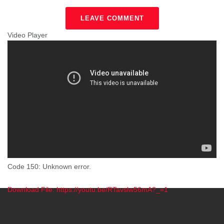
LEAVE COMMENT
Video Player
Code 150: Unknown error.
Download File: https://youtu.be/RTavslw56mA?_=1
00:00