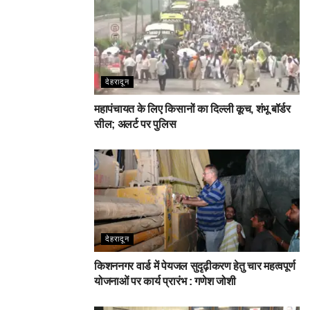
देहरादून
महापंचायत के लिए किसानों का दिल्ली कूच, शंभू बॉर्डर
सील; अलर्ट पर पुलिस
देहरादून
किशननगर वार्ड में पेयजल सुदृढ़ीकरण हेतु चार महत्वपूर्ण
योजनाओं पर कार्य प्रारंभ : गणेश जोशी