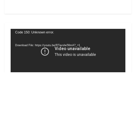
Video
Code 150: Unknown error.
Player
Download File: https://youtu.be/RTavslw56mA?_=1