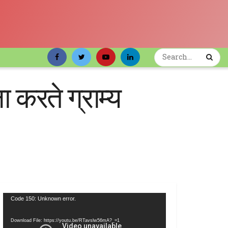
 करते ग्राम्य
Video
Code 150: Unknown error.
Player
Download File: https://youtu.be/RTavslw56mA?_=1