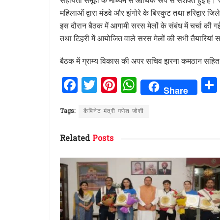
महिलाओं द्वारा मंडवे और झंगोरे के बिस्कुट तथा हरिद्वार जिल
इस दौरान बैठक में आगामी सरस मेलों के संबंध में चर्चा क
तथा टिहरी में आयोजित वाले सरस मेलों की सभी तैयारियां 
बैठक में ग्राम्य विकास की अपर सचिव झरना कमठान सहि
F
T
Pi
W
Share
a
w
n
h
ce
it
te
at
Tags:
कैबिनेट मंत्री गणेश जोशी
b
te
re
s
Related
Posts
o
r
st
A
o
p
k
p