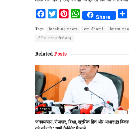
F
T
Pi
W
Share
a
w
n
h
ce
it
te
at
Tags:
breaking news
cm dhami
latest ne
b
te
re
s
सैनिक संगठन पिथौरागढ़
o
r
st
A
Related
Posts
o
p
k
p
देहरादून
जनकल्याण, रोजगार, शिक्षा, श्रमिक हित और आधारभूत विक
को नई गति : धामी कैबिनेट फैसले