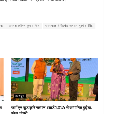
S
h
ar
ws
अध्यक्ष ललित कुमार सिंह
राज्यपाल लेफ्टिनेंट जनरल गुरमीत सिंह
e
देहरादून
ास
फार्म एन फूड कृषि सम्मान अवार्ड 2026 से सम्मानित हुईं डा.
श्वेता चौधरी