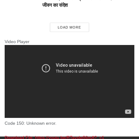
जीवन का संदेश
LOAD MORE
Video Player
Code 150: Unknown error.
Download File: https://youtu.be/RTavslw56mA?_=1