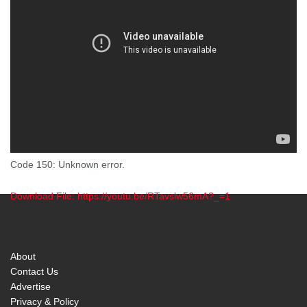
Code 150: Unknown error.
Download File: https://youtu.be/RTavslw56mA?_=1
00:00
About
Contact Us
Advertise
Privacy & Policy