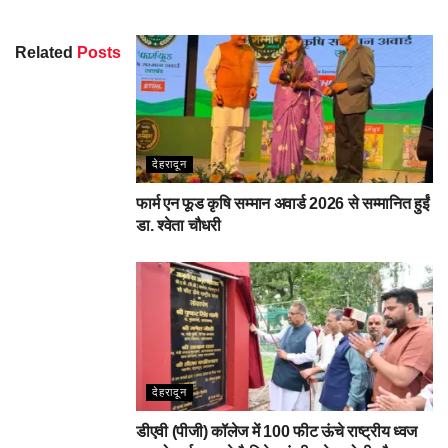
Related
Posts
देहरादून
फार्म एन फूड कृषि सम्मान अवार्ड 2026 से सम्मानित हुईं
डा. श्वेता चौधरी
देहरादून
डीएवी (पीजी) कॉलेज में 100 फीट ऊंचे राष्ट्रीय ध्वज