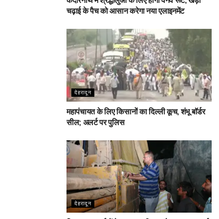
केदारनाथ में श्रद्धालुओं के लिए होगा वनवे रूट, खड़ी
चढ़ाई के पैच को आसान करेगा नया एलाइनमेंट
देहरादून
महापंचायत के लिए किसानों का दिल्ली कूच, शंभू बॉर्डर
सील; अलर्ट पर पुलिस
देहरादून