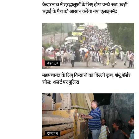
केदारनाथ में श्रद्धालुओं के लिए होगा वनवे रूट, खड़ी
चढ़ाई के पैच को आसान करेगा नया एलाइनमेंट
देहरादून
महापंचायत के लिए किसानों का दिल्ली कूच, शंभू बॉर्डर
सील; अलर्ट पर पुलिस
देहरादून