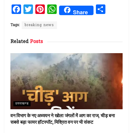
F
T
Pi
W
S
Share
a
w
n
h
h
ce
it
te
at
ar
Tags:
breaking news
b
te
re
s
e
Related
Posts
o
r
st
A
o
p
k
p
उत्तराखण्ड
वन विभाग के नए अध्ययन ने खोला जंगलों में आग का राज, चीड़ बना
सबसे बड़ा फायर हॉटस्पॉट, मिश्रित वन पर भी संकट
देहरादून