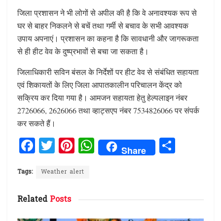
जिला प्रशासन ने भी लोगों से अपील की है कि वे अनावश्यक रूप से
घर से बाहर निकलने से बचें तथा गर्मी से बचाव के सभी आवश्यक
उपाय अपनाएं। प्रशासन का कहना है कि सावधानी और जागरूकता
से ही हीट वेव के दुष्प्रभावों से बचा जा सकता है।
जिलाधिकारी सविन बंसल के निर्देशों पर हीट वेव से संबंधित सहायता
एवं शिकायतों के लिए जिला आपातकालीन परिचालन केंद्र को
सक्रिय कर दिया गया है। आमजन सहायता हेतु हेल्पलाइन नंबर
2726066, 2626066 तथा व्हाट्सएप नंबर 7534826066 पर संपर्क
कर सकते हैं।
F
T
Pi
W
S
Share
a
w
n
h
h
ce
it
te
at
ar
Tags:
Weather alert
b
te
re
s
e
Related
Posts
o
r
st
A