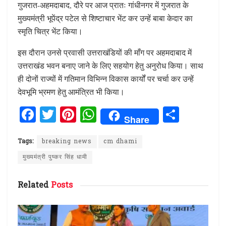
गुजरात-अहमदाबाद, दौरे पर आज प्रातः गांधीनगर में गुजरात के
मुख्यमंत्री भूपेंद्र पटेल से शिष्टाचार भेंट कर उन्हें बाबा केदार का
स्मृति चित्र भेंट किया।
इस दौरान उनसे प्रवासी उत्तराखंडियों की माँग पर अहमदाबाद में
उत्तराखंड भवन बनाए जाने के लिए सहयोग हेतु अनुरोध किया। साथ
ही दोनों राज्यों में गतिमान विभिन्न विकास कार्यों पर चर्चा कर उन्हें
देवभूमि भ्रमण हेतु आमंत्रित भी किया।
F
T
Pi
W
S
Share
a
w
n
h
h
ce
it
te
at
ar
Tags:
breaking news
cm dhami
b
te
re
s
e
मुख्यमंत्री पुष्कर सिंह धामी
o
r
st
A
Related
Posts
o
p
k
p