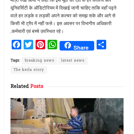
यूनिवर्सिटी के ऑडिटोरियम में दिखाई जानी चाहिए ताकि वहाँ पढ़ने
वाले हर लड़के व लड़की अपने कल्चर को समझ सके और आगे से
किसी भी ट्रैप में नहीं फसे। इस अवसर पर विभागीय अधिकारी
,कर्मचारी एवं बच्चे उपस्थित रहे।
F
T
Pi
W
S
Share
a
w
n
h
h
ce
it
te
at
ar
Tags:
breaking news
latest news
b
te
re
s
e
The kerla story
o
r
st
A
Related
Posts
o
p
k
p