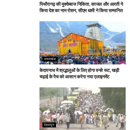
पिथौरागढ़ की मुक्केबाज निकिता, काजल और आरती ने
किया देश का नाम रोशन, सीएम धामी ने किया सम्मानित
उत्तराखंड
केदारनाथ में श्रद्धालुओं के लिए होगा वनवे रूट, खड़ी
चढ़ाई के पैच को आसान करेगा नया एलाइनमेंट
देहरादून