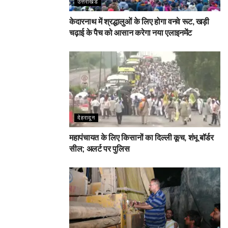
उत्तराखंड
केदारनाथ में श्रद्धालुओं के लिए होगा वनवे रूट, खड़ी
चढ़ाई के पैच को आसान करेगा नया एलाइनमेंट
देहरादून
महापंचायत के लिए किसानों का दिल्ली कूच, शंभू बॉर्डर
सील; अलर्ट पर पुलिस