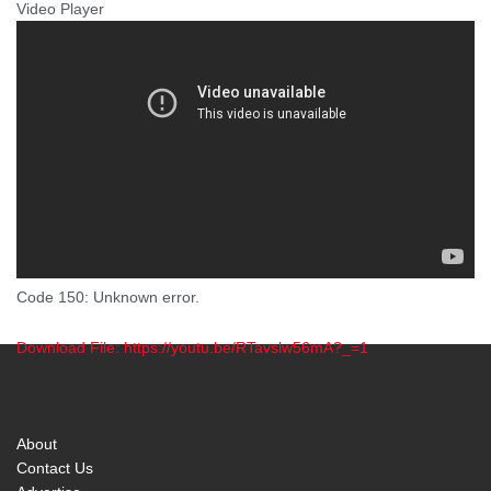
Video Player
Code 150: Unknown error.
Download File: https://youtu.be/RTavslw56mA?_=1
00:00
About
Contact Us