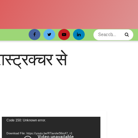
ास्ट्रक्चर से
Video
Code 150: Unknown error.
Player
Download File: https://youtu.be/RTavslw56mA?_=1