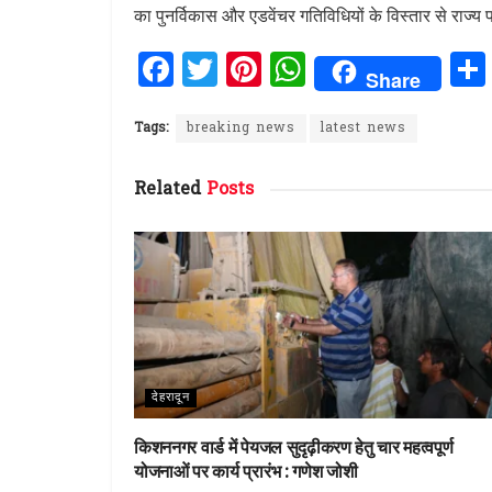
का पुनर्विकास और एडवेंचर गतिविधियों के विस्तार से राज्य 
F
T
Pi
W
Share
a
w
n
h
ce
it
te
at
Tags:
breaking news
latest news
b
te
re
s
Related
Posts
o
r
st
A
o
p
k
p
देहरादून
किशननगर वार्ड में पेयजल सुदृढ़ीकरण हेतु चार महत्वपूर्ण
योजनाओं पर कार्य प्रारंभ : गणेश जोशी