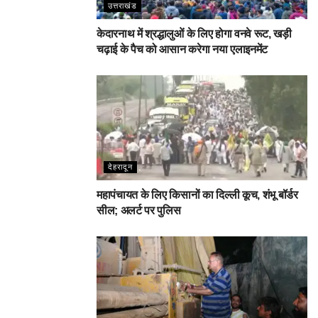
उत्तराखंड
केदारनाथ में श्रद्धालुओं के लिए होगा वनवे रूट, खड़ी
चढ़ाई के पैच को आसान करेगा नया एलाइनमेंट
देहरादून
महापंचायत के लिए किसानों का दिल्ली कूच, शंभू बॉर्डर
सील; अलर्ट पर पुलिस