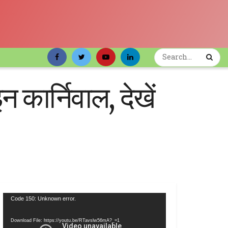
 कार्निवाल, देखें
Video
Code 150: Unknown error.
Player
Download File: https://youtu.be/RTavslw56mA?_=1