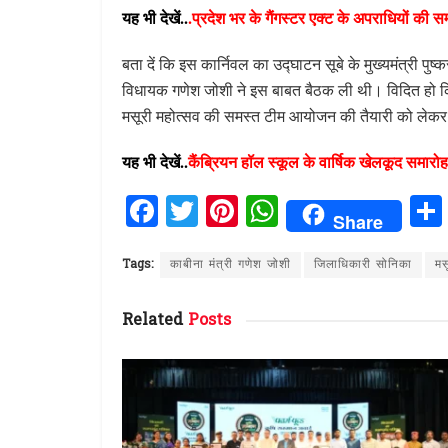
यह भी देखें..
.
प्रदेश भर के गैंगस्टर एक्ट के अपराधियों की सम
बता दें कि इस कार्निवल का उद्घाटन सूबे के मुख्यमंत्री पुष्
विधायक गणेश जोशी ने इस बाबत बैठक ली थी। विदित हो कि
मसूरी महोत्सव की समस्त टीम आयोजन की तैयारी को लेकर 
यह भी देखें..
कैंब्रियन हॉल स्कूल के वार्षिक खेलकूद समारोह
F
T
Pi
W
Share
a
w
n
h
ce
it
te
at
Tags:
काबीना मंत्री गणेश जोशी
जिलाधिकारी सोनिका
मस
b
te
re
s
Related
Posts
o
r
st
A
o
p
k
p