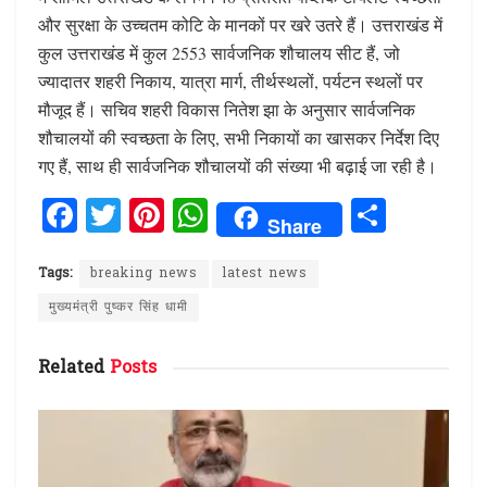
और सुरक्षा के उच्चतम कोटि के मानकों पर खरे उतरे हैं। उत्तराखंड में
कुल उत्तराखंड में कुल 2553 सार्वजनिक शौचालय सीट हैं, जो
ज्यादातर शहरी निकाय, यात्रा मार्ग, तीर्थस्थलों, पर्यटन स्थलों पर
मौजूद हैं। सचिव शहरी विकास नितेश झा के अनुसार सार्वजनिक
शौचालयों की स्वच्छता के लिए, सभी निकायों का खासकर निर्देश दिए
गए हैं, साथ ही सार्वजनिक शौचालयों की संख्या भी बढ़ाई जा रही है।
F
T
Pi
W
S
Share
a
w
n
h
h
ce
it
te
at
ar
Tags:
breaking news
latest news
b
te
re
s
e
मुख्यमंत्री पुष्कर सिंह धामी
o
r
st
A
Related
Posts
o
p
k
p