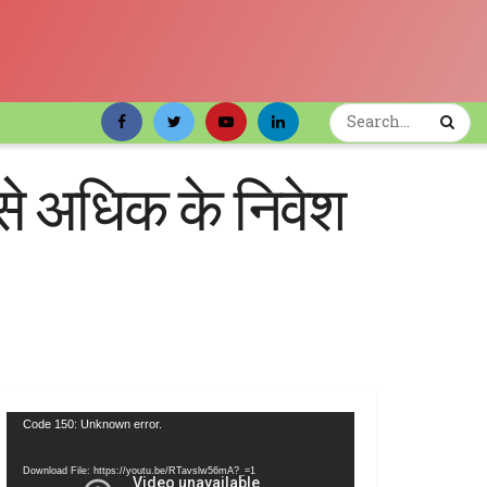
से अधिक के निवेश
Video
Code 150: Unknown error.
Player
Download File: https://youtu.be/RTavslw56mA?_=1