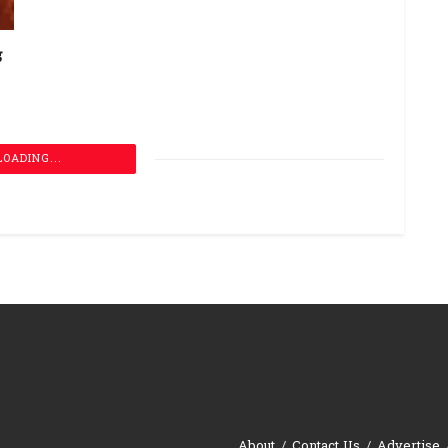
़
LOADING...
About
Contact Us
Advertise