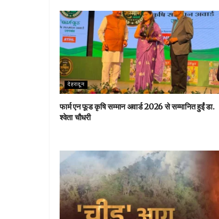
o
r
st
A
o
p
k
p
देहरादून
फार्म एन फूड कृषि सम्मान अवार्ड 2026 से सम्मानित हुईं डा.
श्वेता चौधरी