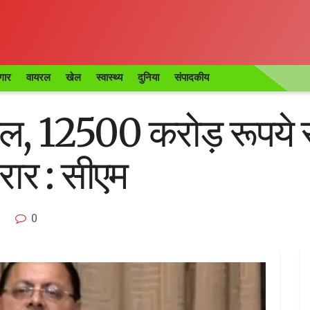
गार
वायरल
खेल
स्वास्थ्य
दुनिया
संपादकीय
फल, 12500 करोड़ रूपये 
करार : सीएम
0