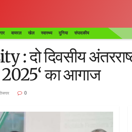
गार
वायरल
खेल
स्वास्थ्य
दुनिया
संपादकीय
: दो दिवसीय अंतरराष्ट
र्स 2025‘ का आगाज
0
/रोजगार