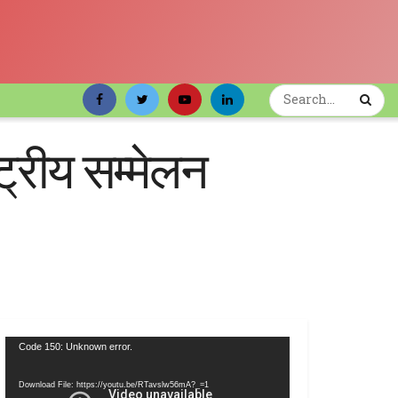
्रीय सम्मेलन
Video
Code 150: Unknown error.
Player
Download File: https://youtu.be/RTavslw56mA?_=1