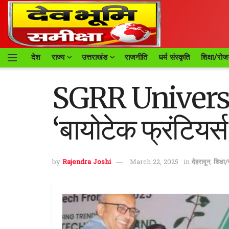
देश
राज्य
उत्तराखंड
राजनीति
धर्म संस्कृति
शिक्षा/रोज
SGRR University 
‘बायोटेक फ्रंटिय
by
Rajendra Joshi
March 22, 2025
in
देहरादून
,
शिक्षा