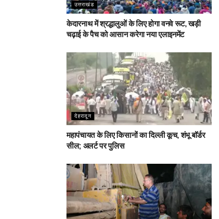
उत्तराखंड
केदारनाथ में श्रद्धालुओं के लिए होगा वनवे रूट, खड़ी
चढ़ाई के पैच को आसान करेगा नया एलाइनमेंट
देहरादून
महापंचायत के लिए किसानों का दिल्ली कूच, शंभू बॉर्डर
सील; अलर्ट पर पुलिस