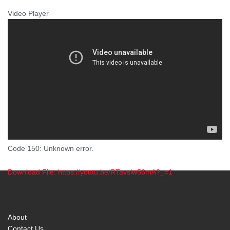
Video Player
Code 150: Unknown error.
Download File: https://youtu.be/RTavslw56mA?_=1
00:00
About
Contact Us