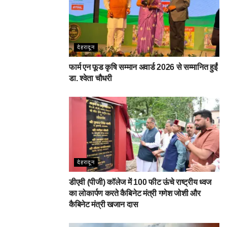
देहरादून
फार्म एन फूड कृषि सम्मान अवार्ड 2026 से सम्मानित हुईं
डा. श्वेता चौधरी
देहरादून
डीएवी (पीजी) कॉलेज में 100 फीट ऊंचे राष्ट्रीय ध्वज
का लोकार्पण करते कैबिनेट मंत्री गणेश जोशी और
कैबिनेट मंत्री खजान दास