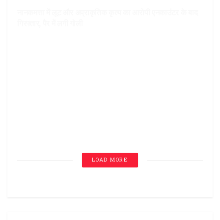
गिरफ्तार, पैर में लगी गोली
आपका शहर
केदारनाथ यात्री के सिर पर गिरा पत्थर, हड्डी टूटकर दिमाग में घुसी,
श्रीनगर बेस अस्पताल में 4 घंटे चली जटिल सर्जरी
DEHARDUN
धामी मंत्रिमंडल की बैठक आज, तमाम महत्वपूर्ण प्रस्तावों पर लग सकती
है मुहर
DEHARDUN
उपनल कर्मचारियों का मामला, सरकार ने HC से शपथ पत्र वापस
लिया, 10 सितंबर को तीन सचिव होंगे कोर्ट में पेश
LOAD MORE