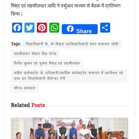
मिश्र एवं तहसीलदार आदि ने वर्चुअल माध्यम से बैठक में प्रतिभाग
किया।
F
T
Pi
W
S
Share
a
w
n
h
h
ce
it
te
at
ar
Tags:
जिलाधिकारी के. के मिश्रा उपजिलाधिकारी सदर मायाराम जोशी
b
te
re
s
e
तहसीलदार सोहन सिह रांगड
o
r
st
A
विनोद कुमार एवं युक्ता मिश्र एवं तहसीलदार
o
p
सहित कलेक्ट्रेट के अधिकारी/कार्मिक कलेक्ट्रेट सभागार में उपस्थित रहे
तथा उप जिलाधिकारी शैलेन्द्र नेगी
k
p
सौरभ असवाल
Related
Posts