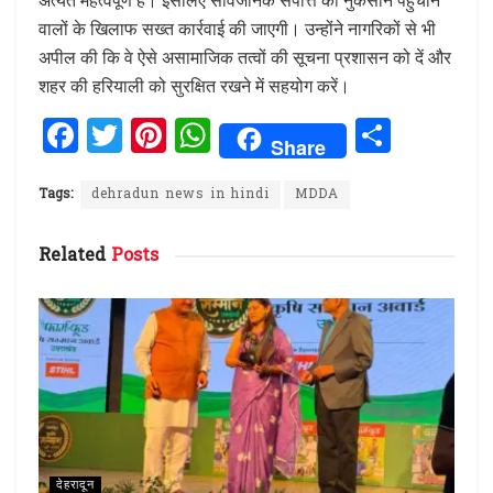
वालों के खिलाफ सख्त कार्रवाई की जाएगी। उन्होंने नागरिकों से भी
अपील की कि वे ऐसे असामाजिक तत्वों की सूचना प्रशासन को दें और
शहर की हरियाली को सुरक्षित रखने में सहयोग करें।
F
T
Pi
W
S
Share
a
w
n
h
h
ce
it
te
at
ar
Tags:
dehradun news in hindi
MDDA
b
te
re
s
e
Related
Posts
o
r
st
A
o
p
k
p
देहरादून