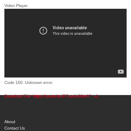
Video Player
Code 150: Unknown error.
Download File: https://youtu.be/RTavslw56mA?_=1
00:00
About
Contact Us