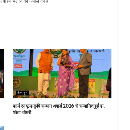
ि से वाहन चलाने की अपील की है.
S
h
ar
e
देहरादून
फार्म एन फूड कृषि सम्मान अवार्ड 2026 से सम्मानित हुईं डा.
श्वेता चौधरी
DEHARDUN