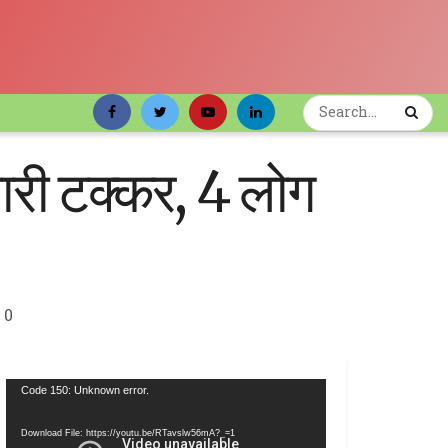
मारी टक्कर, 4 लोग
0
Video
Code 150: Unknown error.
Player
Download File: https://youtu.be/RTavslw56mA?_=1