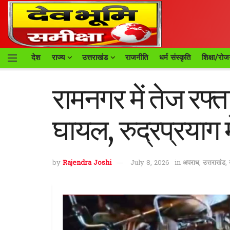
देश
राज्य
उत्तराखंड
राजनीति
धर्म संस्कृति
शिक्षा/रोज
रामनगर में तेज रफ्
घायल, रुद्रप्रयाग 
by
Rajendra Joshi
July 8, 2026
in
अपराध
,
उत्तराखंड
,