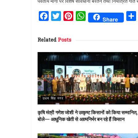
पर्वतीय मार्गों पर विशेष सावधानी बरतने तथा नियंत्रित गत
F
T
Pi
W
Share
a
w
n
h
ce
it
te
at
Related
Posts
b
te
re
s
o
r
st
A
o
p
k
p
उधम सिंह नगर
कृषि मंत्री गणेश जोशी ने उत्कृष्ट किसानों को किया सम्मानित,
बोले— आधुनिक खेती से आत्मनिर्भर बन रहे हैं किसान