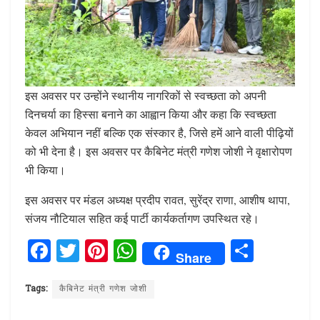
इस अवसर पर उन्होंने स्थानीय नागरिकों से स्वच्छता को अपनी
दिनचर्या का हिस्सा बनाने का आह्वान किया और कहा कि स्वच्छता
केवल अभियान नहीं बल्कि एक संस्कार है, जिसे हमें आने वाली पीढ़ियों
को भी देना है। इस अवसर पर कैबिनेट मंत्री गणेश जोशी ने वृक्षारोपण
भी किया।
इस अवसर पर मंडल अध्यक्ष प्रदीप रावत, सुरेंद्र राणा, आशीष थापा,
संजय नौटियाल सहित कई पार्टी कार्यकर्तागण उपस्थित रहे।
F
T
Pi
W
S
Share
a
w
n
h
h
ce
it
te
at
ar
Tags:
कैबिनेट मंत्री गणेश जोशी
b
te
re
s
e