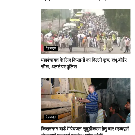
देहरादून
महापंचायत के लिए किसानों का दिल्ली कूच, शंभू बॉर्डर
सील; अलर्ट पर पुलिस
देहरादून
किशननगर वार्ड में पेयजल सुदृढ़ीकरण हेतु चार महत्वपूर्ण