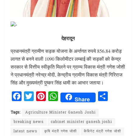
देहरादून
प्रधानमंत्री ग्रामीण सड़क योजना के अर्न्तगत रुपये 856.84 करोड़
लागत से बनने वाली 1090 किलोमीटर लम्बाई की सड़कों को केन्द्र
सरकार से वित्तीय स्वीकृति मिलने पर ग्राम्य विकास मंत्री गणेश जोशी
ने प्रधानमंत्री नरेन्द्र मोदी, केन्द्रीय ग्रामीण विकास मंत्री गिरिराज
सिंह और मुख्यमंत्री पुष्कर सिंह धामी का आभार जताया।
F
T
Pi
W
S
Share
a
w
n
h
h
ce
it
te
at
ar
Tags:
Agriculture Minister Ganesh Joshi
b
te
re
s
e
breaking news
cabinet minister ganesh joshi
o
r
st
A
latest news
कृषि मंत्री गणेश जोशी
कैबिनेट मंत्री गणेश जोशी