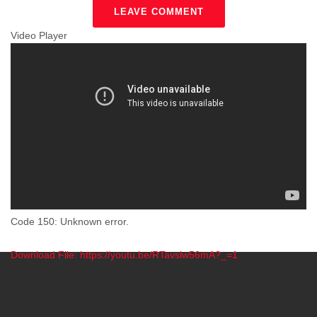
LEAVE COMMENT
Video Player
Code 150: Unknown error.
Download File: https://youtu.be/RTavslw56mA?_=1
00:00