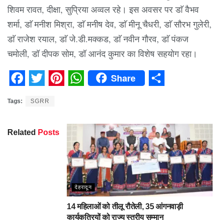
शिवम रावत, दीक्षा, सुप्रिया अव्वल रहे। इस अवसर पर डाॅ वैभव
शर्मा, डाॅ मनीश मिश्रा, डाॅ मनीष देव, डाॅ मीनू चैधरी, डाॅ सौरभ गुलेरी,
डाॅ राजेश रयाल, डाॅ जे.डी.मक्कड, डाॅ नवीन गौरव, डाॅ पंकज
चमोली, डॉ दीपक सोम, डॉ आनंद कुमार का विशेष सहयोग रहा।
Share
Facebook
Twitter
Pinterest
WhatsApp
Share
Tags:
SGRR
Related
Posts
देहरादून
14 महिलाओं को तीलू रौतेली, 35 आंगनवाड़ी
कार्यकत्रियों को राज्य स्तरीय सम्मान