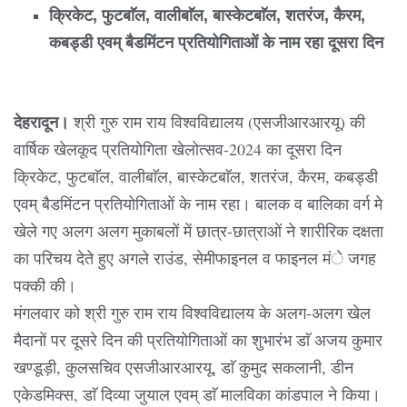
क्रिकेट, फुटबाॅल, वालीबाॅल, बास्केटबाॅल, शतरंज, कैरम,
कबड्डी एवम् बैडमिंटन प्रतियोगिताओं के नाम रहा दूसरा दिन
देहरादून।
श्री गुरु राम राय विश्वविद्यालय (एसजीआरआरयू) की
वार्षिक खेलकूद प्रतियोगिता खेलोत्सव-2024 का दूसरा दिन
क्रिकेट, फुटबाॅल, वालीबाॅल, बास्केटबाॅल, शतरंज, कैरम, कबड्डी
एवम् बैडमिंटन प्रतियोगिताओं के नाम रहा। बालक व बालिका वर्ग मे
खेले गए अलग अलग मुकाबलों में छात्र-छात्राओं ने शारीरिक दक्षता
का परिचय देते हुए अगले राउंड, सेमीफाइनल व फाइनल मंे जगह
पक्की की।
मंगलवार को श्री गुरु राम राय विश्वविद्यालय के अलग-अलग खेल
मैदानों पर दूसरे दिन की प्रतियोगिताओं का शुभारंभ डाॅ अजय कुमार
खण्डूड़ी, कुलसचिव एसजीआरआरयू, डाॅ कुमुद सकलानी, डीन
एकेडमिक्स, डाॅ दिव्या जुयाल एवम् डाॅ मालविका कांडपाल ने किया।