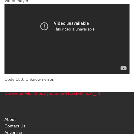
Video Player
Code 150: Unknown error.
Download File: https://youtu.be/RTavslw56mA?_=1
00:00
About
Contact Us
Advertise