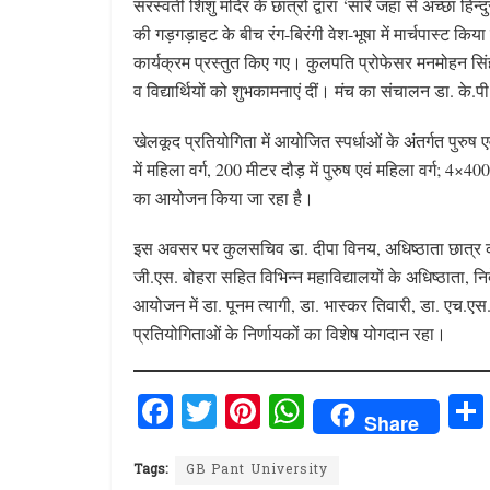
सरस्वती शिशु मंदिर के छात्रों द्वारा ‘सारे जहां से अच्छा हिन्
की गड़गड़ाहट के बीच रंग-बिरंगी वेश-भूषा में मार्चपास्ट किया 
कार्यक्रम प्रस्तुत किए गए। कुलपति प्रोफेसर मनमोहन सिं
व विद्यार्थियों को शुभकामनाएं दीं। मंच का संचालन डा. के.पी
खेलकूद प्रतियोगिता में आयोजित स्पर्धाओं के अंतर्गत पुरुष एवं
में महिला वर्ग, 200 मीटर दौड़ में पुरुष एवं महिला वर्ग; 4×400
का आयोजन किया जा रहा है।
इस अवसर पर कुलसचिव डा. दीपा विनय, अधिष्ठाता छात्र कल
जी.एस. बोहरा सहित विभिन्न महाविद्यालयों के अधिष्ठाता, न
आयोजन में डा. पूनम त्यागी, डा. भास्कर तिवारी, डा. एच.एस
प्रतियोगिताओं के निर्णायकों का विशेष योगदान रहा।
F
T
Pi
W
Share
a
w
n
h
ce
it
te
at
Tags:
GB Pant University