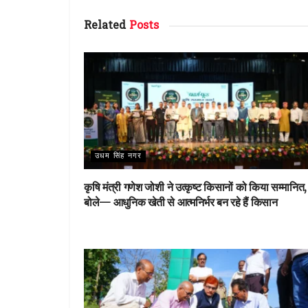
b
te
re
s
Related
Posts
o
r
st
A
o
p
k
p
उधम सिंह नगर
कृषि मंत्री गणेश जोशी ने उत्कृष्ट किसानों को किया सम्मानित,
बोले— आधुनिक खेती से आत्मनिर्भर बन रहे हैं किसान