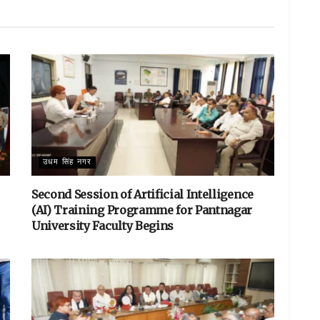
e
उधम सिंह नगर
Second Session of Artificial Intelligence
(AI) Training Programme for Pantnagar
University Faculty Begins