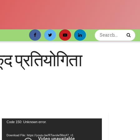
ूद प्रतियोगिता
Video
Code 150: Unknown error.
Player
Download File: https://youtu.be/RTavslw56mA?_=1