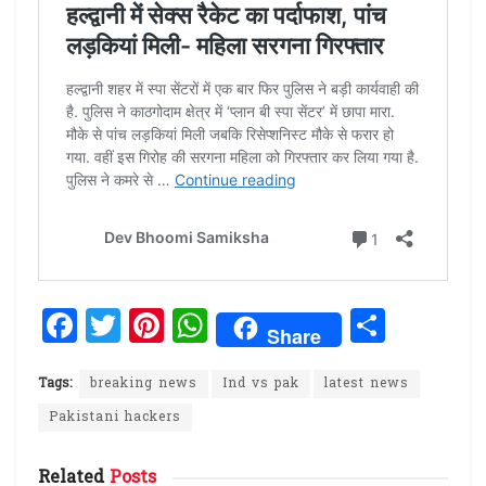
F
T
Pi
W
S
Share
a
w
n
h
h
ce
it
te
at
ar
Tags:
breaking news
Ind vs pak
latest news
b
te
re
s
e
Pakistani hackers
o
r
st
A
Related
Posts