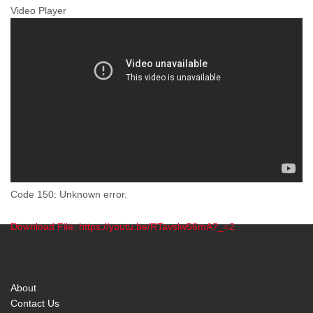
Video Player
Code 150: Unknown error.
Download File: https://youtu.be/RTavslw56mA?_=2
00:00
About
Contact Us