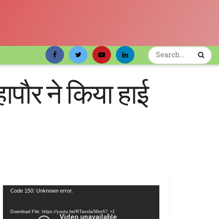
हापौर ने किया हाई
Video
Code 150: Unknown error.
Player
Download File: https://youtu.be/RTavslw56mA?_=1