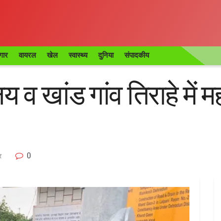
गार
वायरल
खेल
स्वास्थ्य
दुनिया
संपादकीय
 व खांड गांव तिराहे में म
0
र