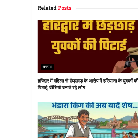
b
te
re
s
Related
Posts
o
r
st
A
o
p
k
p
अपराध
हरिद्वार में महिला से छेड़छाड़ के आरोप में हरियाणा के युवकों क
पिटाई, वीडियो बनाते रहे लोग