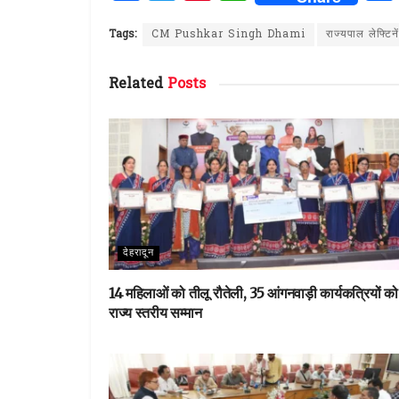
a
w
n
h
ce
it
te
at
Tags:
CM Pushkar Singh Dhami
राज्यपाल लेफ्टि
b
te
re
s
Related
Posts
o
r
st
A
o
p
k
p
देहरादून
14 महिलाओं को तीलू रौतेली, 35 आंगनवाड़ी कार्यकत्रियों को
राज्य स्तरीय सम्मान