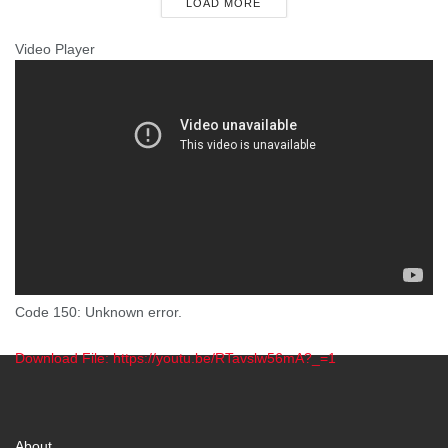
LOAD MORE
Video Player
Code 150: Unknown error.
Download File: https://youtu.be/RTavslw56mA?_=1
00:00
About